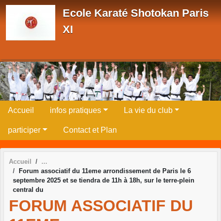
Panneau de gestion des cookies
Ecole Karaté Shotokan Paris
XI
Accueil
infos pratiques
La vie du club
participer
Contact et Plan
Accueil
Forum associatif du 11eme arrondissement de Paris le 6
septembre 2025 et se tiendra de 11h à 18h, sur le terre-plein
central du
FORUM ASSOCIATIF DU