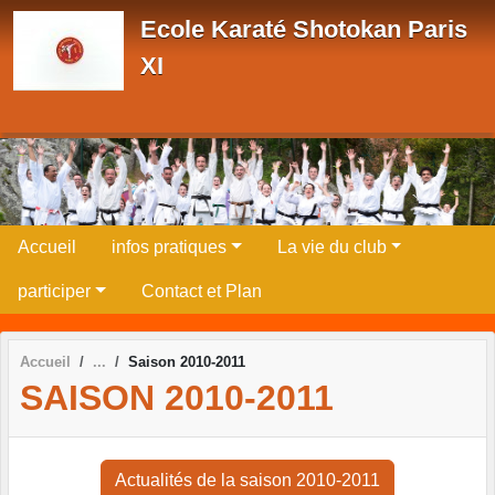
Panneau de gestion des cookies
Ecole Karaté Shotokan Paris
XI
Accueil
infos pratiques
La vie du club
participer
Contact et Plan
Accueil
Saison 2010-2011
SAISON 2010-2011
Actualités de la saison 2010-2011