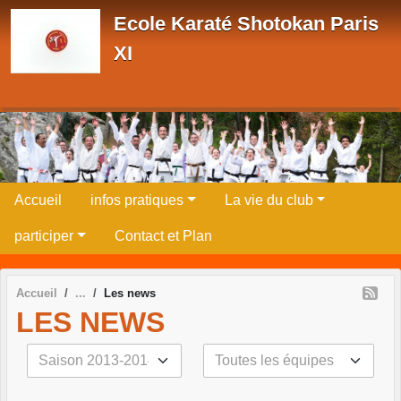
Panneau de gestion des cookies
Ecole Karaté Shotokan Paris
XI
Accueil
infos pratiques
La vie du club
participer
Contact et Plan
Accueil
Les news
LES NEWS