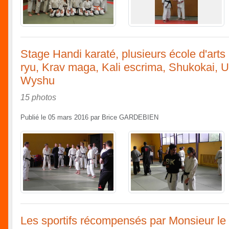
Stage Handi karaté, plusieurs école d'art
ryu, Krav maga, Kali escrima, Shukokai, 
Wyshu
15 photos
Publié le
05 mars 2016
par
Brice GARDEBIEN
Les sportifs récompensés par Monsieur le