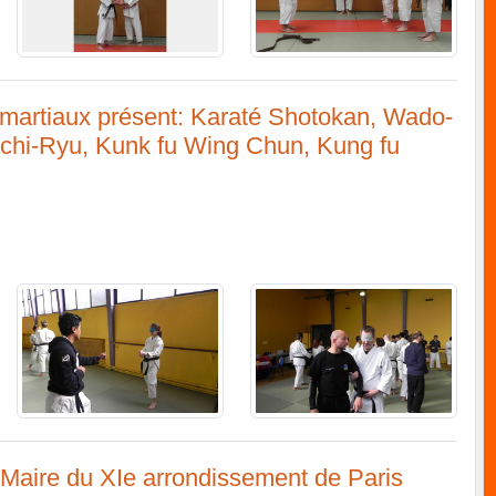
s martiaux présent: Karaté Shotokan, Wado-
Uchi-Ryu, Kunk fu Wing Chun, Kung fu
 Maire du XIe arrondissement de Paris