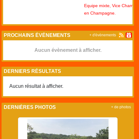
Equipe mixte, Vice Championne 
en Champagne.
PROCHAINS ÉVÉNEMENTS
+ d'évènements
Aucun évènement à afficher.
DERNIERS RÉSULTATS
Aucun résultat à afficher.
DERNIÈRES PHOTOS
+ de photos