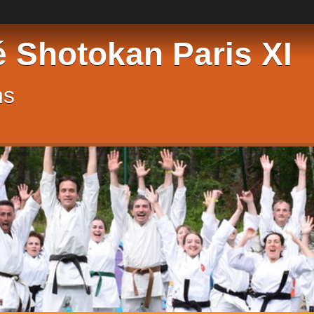
é Shotokan Paris XI
ns