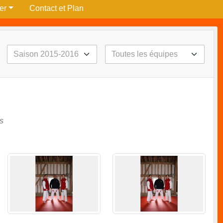
per
Contact et Plan
s