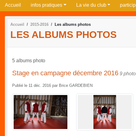
Accueil
infos pratiques
La vie du club
partici
Accueil
2015-2016
Les albums photos
LES ALBUMS PHOTOS
5 albums photo
Stage en campagne décembre 2016
9 photo
Publié le
11 déc. 2016
par
Brice GARDEBIEN