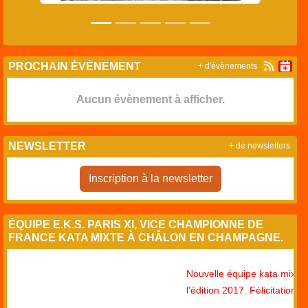
PROCHAIN ÉVÈNEMENT
+ d'évènements
Aucun évènement à afficher.
NEWSLETTER
+ de newsletters
Inscription à la newsletter
ÉQUIPE E.K.S. PARIS XI, VICE CHAMPIONNE DE
FRANCE KATA MIXTE À CHÂLON EN CHAMPAGNE.
Nouvelle équipe kata mixte, bra
l'édition 2017. Félicitation à tous