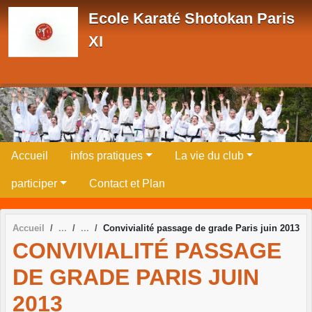
Panneau de gestion des cookies
Ecole Karaté Shotokan Paris
XI
Accueil
infos pratiques
La vie du club
participer
Contact et Plan
Accueil
Convivialité passage de grade Paris juin 2013
CONVIVIALITÉ PASSAGE
DE GRADE PARIS JUIN
2013