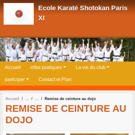
Panneau de gestion des cookies
Ecole Karaté Shotokan Paris
XI
Accueil
infos pratiques
La vie du club
participer
Contact et Plan
Accueil
Remise de ceinture au dojo
REMISE DE CEINTURE AU
DOJO