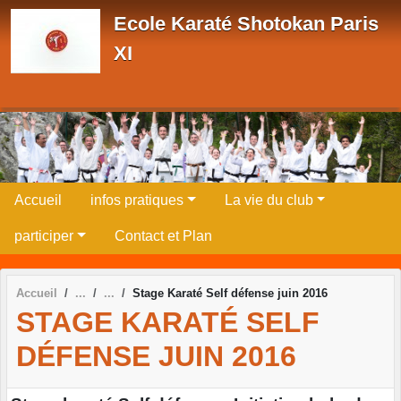
Panneau de gestion des cookies
Ecole Karaté Shotokan Paris
XI
Accueil
infos pratiques
La vie du club
participer
Contact et Plan
Accueil
Stage Karaté Self défense juin 2016
STAGE KARATÉ SELF
DÉFENSE JUIN 2016