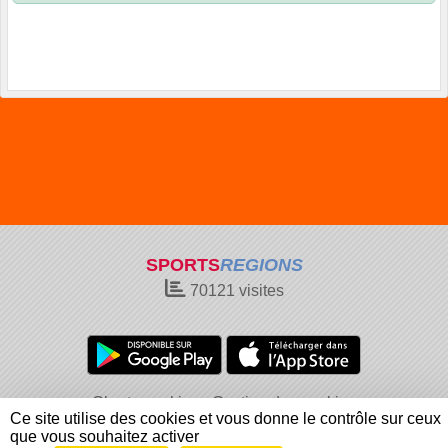
SPORTS
REGIONS
70121
visites
Charte cookies
Gestion des cookies
Ce site utilise des cookies et vous donne le contrôle sur ceux
Informations légales
Signaler un contenu inapproprié
que vous souhaitez activer