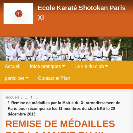
Panneau de gestion des cookies
Ecole Karaté Shotokan Paris
XI
Accueil
infos pratiques
La vie du club
participer
Contact et Plan
Accueil
Remise de médailles par la Mairie du XI arrondissement de
Paris pour récompensé les 11 membres du club EKS le 20
décembre 2013.
REMISE DE MÉDAILLES