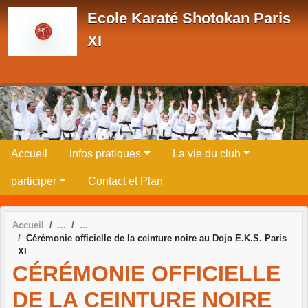
Panneau de gestion des cookies
Ecole Karaté Shotokan Paris
XI
Accueil
infos pratiques
La vie du club
participer
Contact et Plan
Accueil
Cérémonie officielle de la ceinture noire au Dojo E.K.S. Paris
XI
CÉRÉMONIE OFFICIELLE
DE LA CEINTURE NOIRE