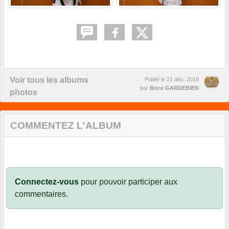
Voir tous les albums
Publié le
21 déc. 2018
par
Brice GARDEBIEN
photos
COMMENTEZ L'ALBUM
Connectez-vous
pour pouvoir participer aux
commentaires.