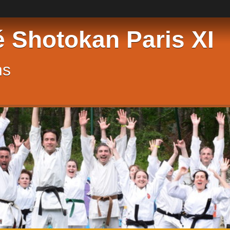
é Shotokan Paris XI
ns