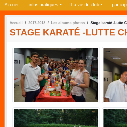
Accueil
infos pratiques
La vie du club
partici
Accueil
2017-2018
Les albums photos
Stage karaté -Lutte 
STAGE KARATÉ -LUTTE C